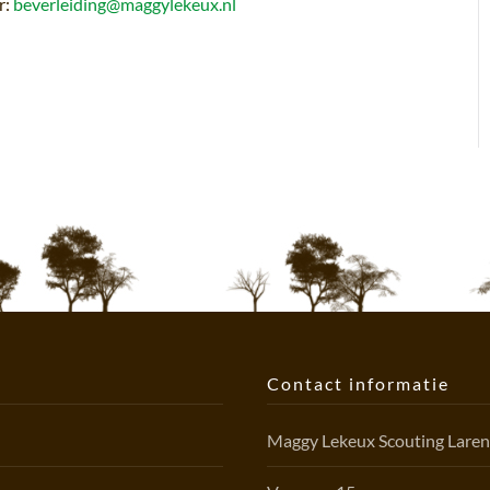
r:
beverleiding@maggylekeux.nl
Contact informatie
Maggy Lekeux Scouting Lare