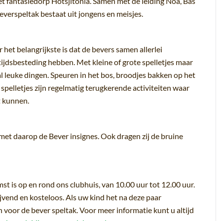
et fantasiedorp Hotsjitonia. Samen met de leiding Noa, Bas
beverspeltak bestaat uit jongens en meisjes.
 het belangrijkste is dat de bevers samen allerlei
etijdsbesteding hebben. Met kleine of grote spelletjes maar
l leuke dingen. Speuren in het bos, broodjes bakken op het
spelletjes zijn regelmatig terugkerende activiteiten waar
t kunnen.
met daarop de Bever insignes. Ook dragen zij de bruine
st is op en rond ons clubhuis, van 10.00 uur tot 12.00 uur.
ijvend en kosteloos. Als uw kind het na deze paar
n voor de bever speltak. Voor meer informatie kunt u altijd