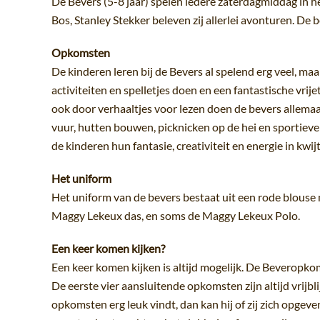
De Bevers (5-8 jaar) spelen iedere zaterdagmiddag in h
Bos, Stanley Stekker beleven zij allerlei avonturen. De 
Opkomsten
De kinderen leren bij de Bevers al spelend erg veel, maar
activiteiten en spelletjes doen en een fantastische vrij
ook door verhaaltjes voor lezen doen de bevers allemaa
vuur, hutten bouwen, picknicken op de hei en sportieve 
de kinderen hun fantasie, creativiteit en energie in kwij
Het uniform
Het uniform van de bevers bestaat uit een rode blouse 
Maggy Lekeux das, en soms de Maggy Lekeux Polo.
Een keer komen kijken?
Een keer komen kijken is altijd mogelijk. De Beveropkom
De eerste vier aansluitende opkomsten zijn altijd vrijbl
opkomsten erg leuk vindt, dan kan hij of zij zich opgeve