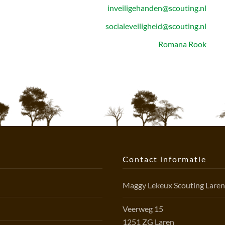
inveiligehanden@scouting.nl
socialeveiligheid@scouting.nl
Romana Rook
Contact informatie
Maggy Lekeux Scouting Lare
Veerweg 15
1251 ZG Laren