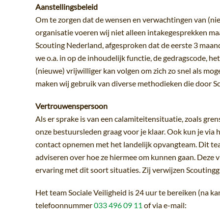
Aanstellingsbeleid
Om te zorgen dat de wensen en verwachtingen van (nie
organisatie voeren wij niet alleen intakegesprekken 
Scouting Nederland, afgesproken dat de eerste 3 maand
we o.a. in op de inhoudelijk functie, de gedragscode, he
(nieuwe) vrijwilliger kan volgen om zich zo snel als mog
maken wij gebruik van diverse methodieken die door Sc
Vertrouwenspersoon
Als er sprake is van een calamiteitensituatie, zoals gre
onze bestuursleden graag voor je klaar. Ook kun je via 
contact opnemen met het landelijk opvangteam. Dit team
adviseren over hoe ze hiermee om kunnen gaan. Deze vri
ervaring met dit soort situaties. Zij verwijzen Scouting
Het team Sociale Veiligheid is 24 uur te bereiken (na k
telefoonnummer
033 496 09 11
of via e-mail: