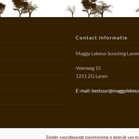
Contact informatie
Maggy Lekeux Scouting Lare
Veerweg 15
1251 ZG Laren
E-mail: bestuur@maggylekeux
Zonder voorafgaande toestemming is gebruik van mat