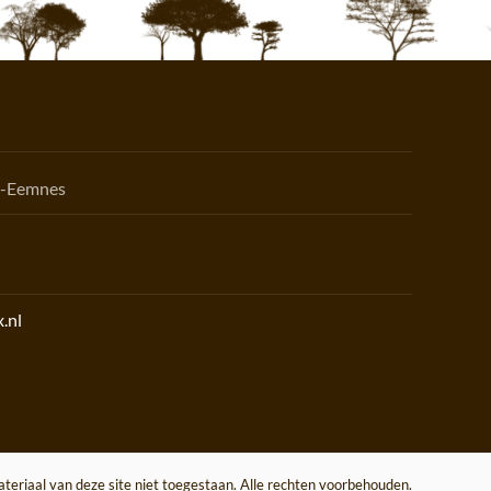
n-Eemnes
.nl
eriaal van deze site niet toegestaan. Alle rechten voorbehouden.