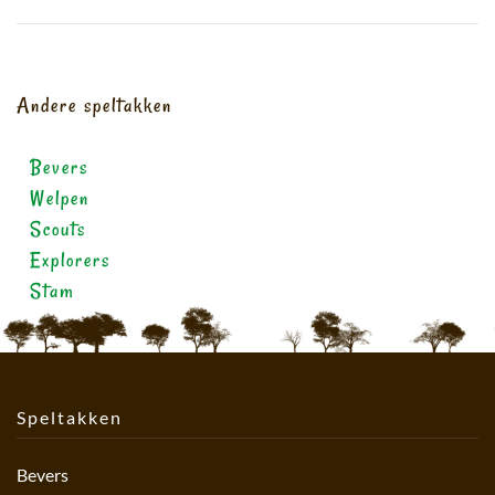
Andere speltakken
Bevers
Welpen
Scouts
Explorers
Stam
Speltakken
Bevers