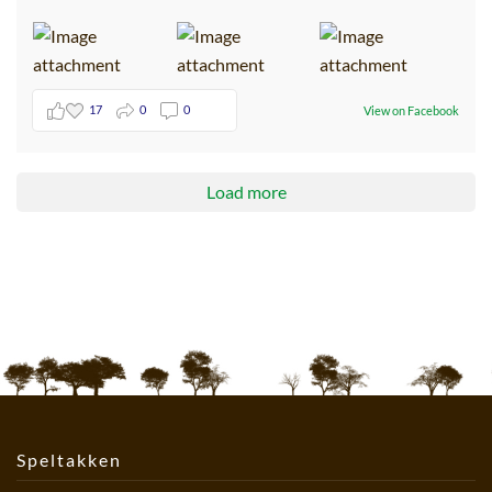
17
0
0
View on Facebook
Load more
Speltakken