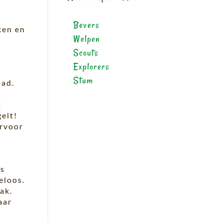
Bevers
ken en
Welpen
e
Scouts
Explorers
Stam
pad.
t
elt!
ervoor
ns
eloos.
ak.
aar