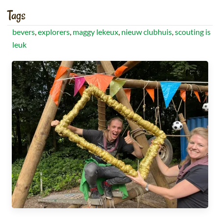
Tags
bevers
,
explorers
,
maggy lekeux
,
nieuw clubhuis
,
scouting is
leuk