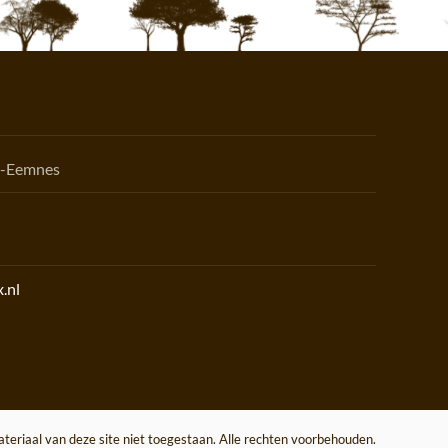
n-Eemnes
.nl
eriaal van deze site niet toegestaan. Alle rechten voorbehouden.