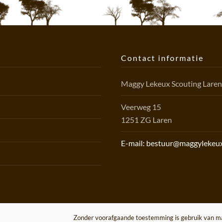
Contact informatie
Maggy Lekeux Scouting Lare
Veerweg 15
1251 ZG Laren
E-mail: bestuur@maggylekeux
Zonder voorafgaande toestemming is gebruik van mat