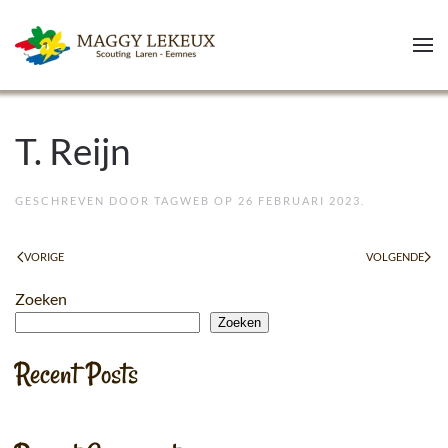
Skip to main content
T. Reijn
GESCHREVEN DOOR
TAGWEB
OP
26 FEBRUARI 2023
.
VORIGE
VOLGENDE
Zoeken
Zoeken
Recent Posts