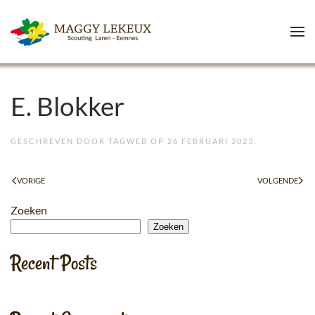
Skip to main content
E. Blokker
GESCHREVEN DOOR
TAGWEB
OP
26 FEBRUARI 2023
.
VORIGE
VOLGENDE
Zoeken
Zoeken
Recent Posts