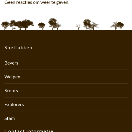
Geen reacties om weer te geven.
Speltakken
Bevers
Welpen
Scouts
Explorers
Stam
Contact informatie