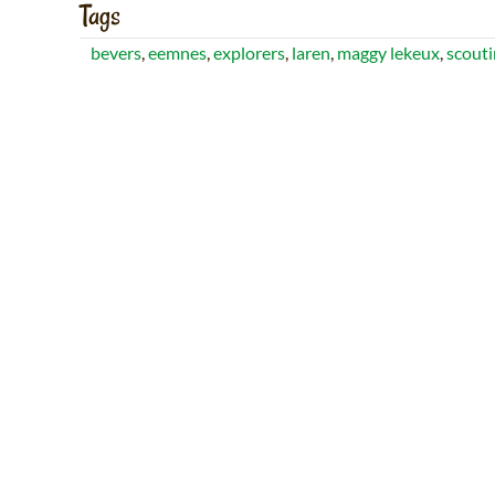
Tags
bevers
,
eemnes
,
explorers
,
laren
,
maggy lekeux
,
scout