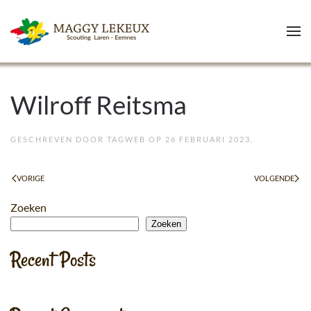
Skip to main content
Wilroff Reitsma
GESCHREVEN DOOR
TAGWEB
OP
26 FEBRUARI 2023
.
VORIGE
VOLGENDE
Zoeken
Zoeken
Recent Posts