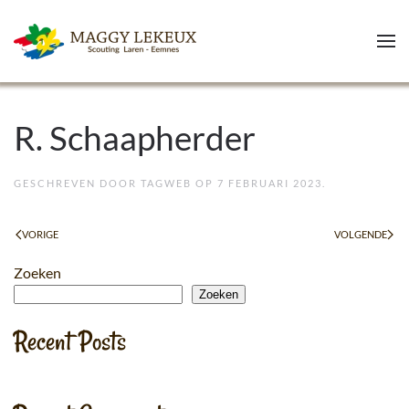
Skip to main content
R. Schaapherder
GESCHREVEN DOOR
TAGWEB
OP
7 FEBRUARI 2023
.
VORIGE
VOLGENDE
Zoeken
Zoeken
Recent Posts