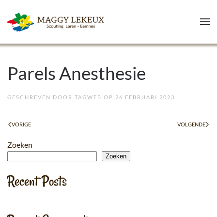
Skip to main content
Parels Anesthesie
GESCHREVEN DOOR
TAGWEB
OP
26 FEBRUARI 2023
.
VORIGE
VOLGENDE
Zoeken
Zoeken
Recent Posts