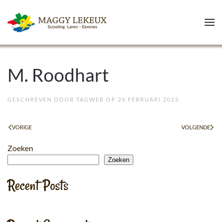
Skip to main content
M. Roodhart
GESCHREVEN DOOR
TAGWEB
OP
26 FEBRUARI 2023
.
VORIGE
VOLGENDE
Zoeken
Zoeken
Recent Posts