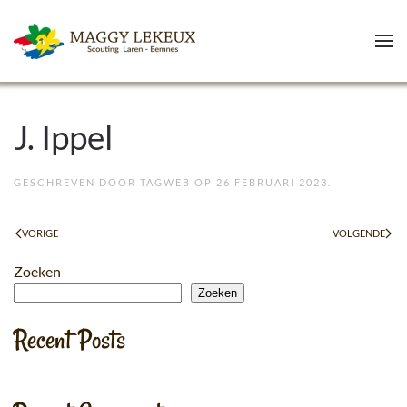
Skip to main content
J. Ippel
GESCHREVEN DOOR
TAGWEB
OP
26 FEBRUARI 2023
.
VORIGE
VOLGENDE
Zoeken
Zoeken
Recent Posts